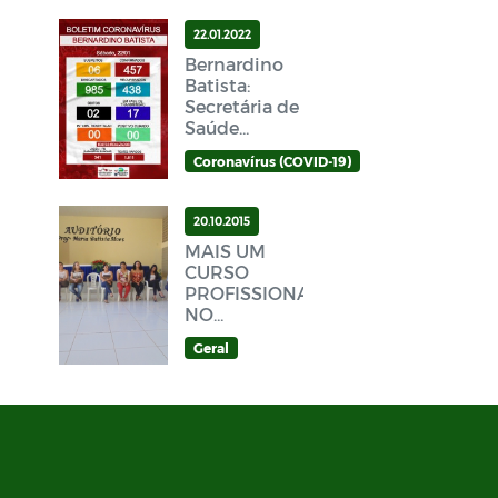
22.01.2022
Bernardino
Batista:
Secretária de
Saúde
divulga novo
Coronavírus (COVID-19)
Boletim
Epidemiológico
Covid-19
20.10.2015
neste sábado
MAIS UM
(22/01)
CURSO
PROFISSIONALIZANTE
NO
MUNICÍPIO
Geral