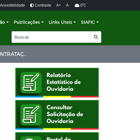
º
Acessibilidade
Contraste
A+
A-
0
C
ção
Publicações
Links Úteis
SIAFIC
BLICO DE PROFESSOR
4