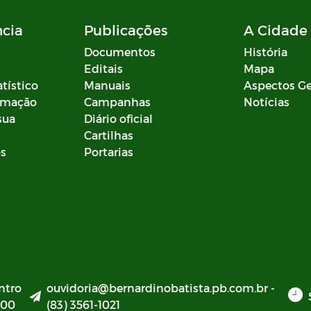
ncia
Publicações
A Cidade
Documentos
História
Editais
Mapa
atístico
Manuais
Aspectos Ge
ormação
Campanhas
Notícias
sua
Diário oficial
Cartilhas
os
Portarias
ntro
ouvidoria@bernardinobatista.pb.com.br -
000
(83) 3561-1021