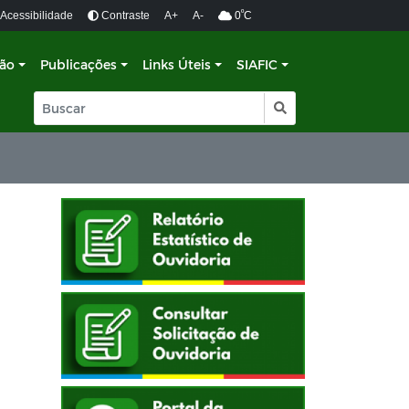
º
Acessibilidade
Contraste
A+
A-
0
C
ção
Publicações
Links Úteis
SIAFIC