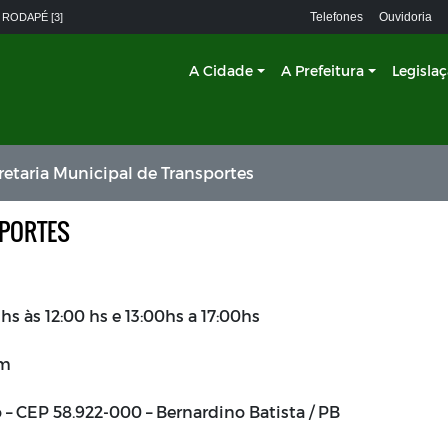
Telefones
Ouvidoria
 RODAPÉ [3]
A Cidade
A Prefeitura
Legisla
retaria Municipal de Transportes
SPORTES
hs às 12:00 hs e 13:00hs a 17:00hs
om
o – CEP 58.922-000 – Bernardino Batista / PB