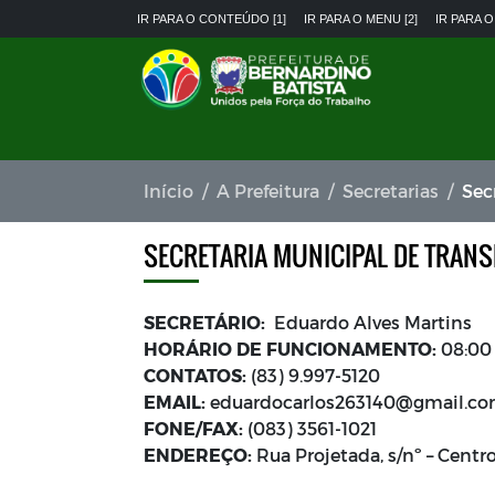
IR PARA O CONTEÚDO [1]
IR PARA O MENU [2]
IR PARA O
Início
A Prefeitura
Secretarias
Sec
SECRETARIA MUNICIPAL DE TRAN
SECRETÁRIO:
Eduardo Alves Martins
HORÁRIO DE FUNCIONAMENTO:
08:00 
CONTATOS:
(83) 9.997-5120
EMAIL:
eduardocarlos263140@gmail.c
FONE/FAX:
(083) 3561-1021
ENDEREÇO:
Rua Projetada, s/nº – Centr