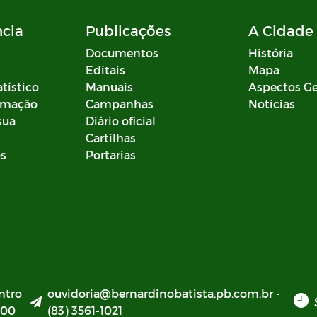
ncia
Publicações
A Cidade
Documentos
História
Editais
Mapa
atístico
Manuais
Aspectos Ge
ormação
Campanhas
Notícias
sua
Diário oficial
Cartilhas
os
Portarias
ntro
ouvidoria@bernardinobatista.pb.com.br -
000
(83) 3561-1021