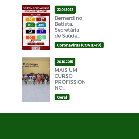
22.01.2022
Bernardino
Batista:
Secretária
de Saúde
divulga
Coronavírus (COVID-19)
novo
Boletim
Epidemiológico
20.10.2015
Covid-19
MAIS UM
neste
CURSO
sábado
PROFISSIONALIZANTE
(22/01)
NO
MUNICÍPIO
Geral