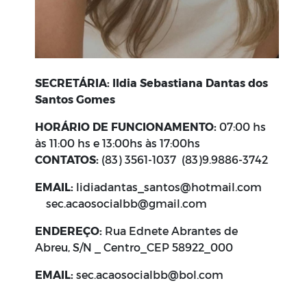
SECRETÁRIA: lI
dia Sebastiana Dantas dos
Santos Gomes
HORÁRIO DE FUNCIONAMENTO:
07:00 hs
às 11:00 hs e 13:00hs às 17:00hs
CONTATOS:
(83) 3561-1037 (83)9.9886-3742
EMAIL:
lidiadantas_santos@hotmail.com
sec.acaosocialbb@gmail.com
ENDEREÇO:
Rua Ednete Abrantes de
Abreu, S/N _ Centro_CEP 58922_000
EMAIL:
sec.acaosocialbb@bol.com