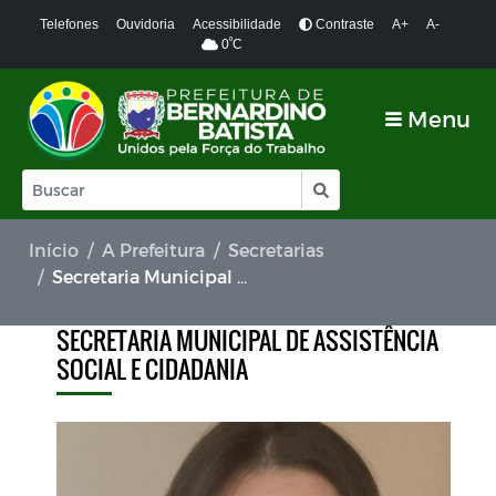
Telefones
Ouvidoria
Acessibilidade
Contraste
A+
A-
º
0
C
Menu
Início
A Prefeitura
Secretarias
Secretaria Municipal de Assistência Social e Cidadania
SECRETARIA MUNICIPAL DE ASSISTÊNCIA
SOCIAL E CIDADANIA