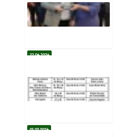
Prefeitura de Bernardino Batista
realiza festa do dia das mã...
GABINETE DO PREFEITO
22.04.2024
PREFEITURA DE BERNARDINO
BATISTA É RECONHECIDA PELO
SEBRAE N...
GABINETE DO PREFEITO
01.03.2024