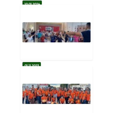
10.01.2024
CONVITE: Posse dos conselheiros
tutelares
Secretaria de Assistência Social
01.11.2023
II Encontrão: Dia do idoso é
comemorado com grande festa e
a...
Secretaria de Assistência Social