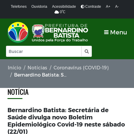
Telefones
Ouvidoria
Acessibilidade
Contraste
A+
A-
º
0
C
Menu
Início
Notícias
Coronavírus (COVID-19)
Bernardino Batista: Secretária de Saúde divulga novo Boletim Epidemiológico Covid-19 neste sábado (22/01)
NOTÍCIA
Bernardino Batista: Secretária de
Saúde divulga novo Boletim
Epidemiológico Covid-19 neste sábado
(22/01)