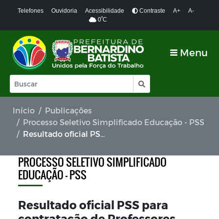
Telefones
Ouvidoria
Acessibilidade
Contraste
A+
A-
º
0
C
Menu
Início
Publicações
Processo Seletivo Simplificado Educação - PSS
Resultado oficial PSS para contratação de Professores edital 01/2025
PROCESSO SELETIVO SIMPLIFICADO
EDUCAÇÃO - PSS
Resultado oficial PSS para
contratação de Professores