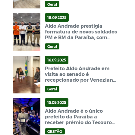
Bernardino Batista
Geral
18.09.2025
Aldo Andrade prestigia
formatura de novos soldados
PM e BM da Paraíba, com
destaque para jovens de
Geral
Bernardino Batista.
16.09.2025
Prefeito Aldo Andrade em
visita ao senado é
recepcionado por Veneziano,
Efraim e Daniela
Geral
15.09.2025
Aldo Andrade é o único
prefeito da Paraíba a
receber prêmio do Tesouro
Nacional durante evento em
GESTÃO
Brasília