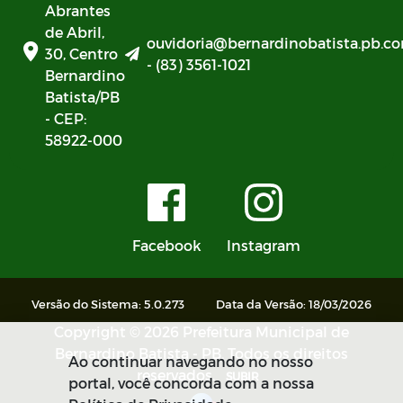
Abrantes
de Abril,
ouvidoria@bernardinobatista.pb.co
30, Centro
- (83) 3561-1021
Bernardino
Batista/PB
- CEP:
58922-000
Facebook
Instagram
Versão do Sistema: 5.0.273
Data da Versão: 18/03/2026
Copyright © 2026 Prefeitura Municipal de
Bernardino Batista - PB. Todos os direitos
Ao continuar navegando no nosso
reservados.
SUBIR
portal, você concorda com a nossa