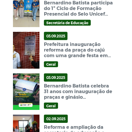
Bernardino Batista participa
do 1º Ciclo de Formação
Presencial do Selo Unicef
2025-2028
Secretária de Educação
03.09.2025
Prefeitura inauguração
reforma da praça do cajú
com uma grande festa em
Bernardino Batista
Geral
03.09.2025
Bernardino Batista celebra
31 anos com inauguração de
praças e ginásio
poliesportivo nesta quarta-
Geral
feira (03/09)
02.09.2025
Reforma e ampliação da