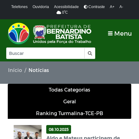
Telefones
Ouvidoria
Acessibilidade
Contraste
A+
A-
º
0
C
Menu
Início
Notícias
Todas Categorias
Geral
Ranking Turmalina-TCE-PB
08.10.2025
Aldo e Mateus participam de