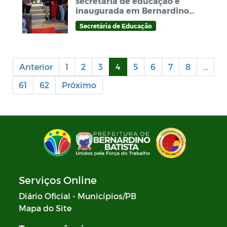
secretaria de educação e
inaugurada em Bernardino
Batista
Secretária de Educação
Anterior
1
2
3
4
5
6
7
8
...
61
62
Próximo
Serviços Online
Diário Oficial - Municípios/PB
Mapa do Site