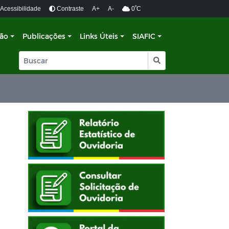
º
Acessibilidade
Contraste
A+
A-
0
C
ção
Publicações
Links Úteis
SIAFIC