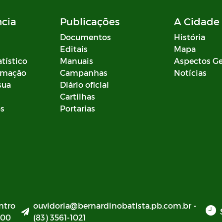
ncia
Publicações
A Cidade
Documentos
História
Editais
Mapa
atístico
Manuais
Aspectos Ge
ormação
Campanhas
Notícias
sua
Diário oficial
Cartilhas
os
Portarias
ntro
ouvidoria@bernardinobatista.pb.com.br -
000
(83) 3561-1021