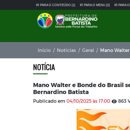
IR PARA O CONTEÚDO [1]
IR PARA O MENU [2]
IR PARA O
Início
Notícias
Geral
Mano Walter e Bon
NOTÍCIA
Mano Walter e Bonde do Brasil se
Bernardino Batista
Publicado em
04/10/2025 às 17:00
863 V