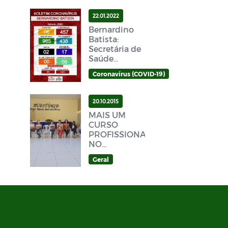
22.01.2022
Bernardino
Batista:
Secretária de
Saúde
divulga novo
Coronavírus (COVID-19)
Boletim
Epidemiológico
Covid-19
20.10.2015
neste sábado
MAIS UM
(22/01)
CURSO
PROFISSIONALIZANTE
NO
MUNICÍPIO
Geral