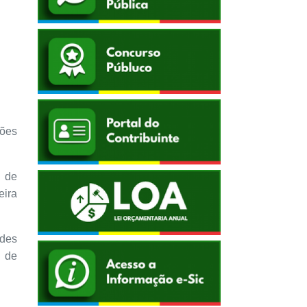
ções
 de
eira
ndes
o de