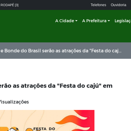
Telefones
Ouvidoria
 RODAPÉ [3]
A Cidade
A Prefeitura
Legisla
de do Brasil serão as atrações da "Festa do cajú" em Bernardino Batista
rão as atrações da "Festa do cajú" em
isualizações