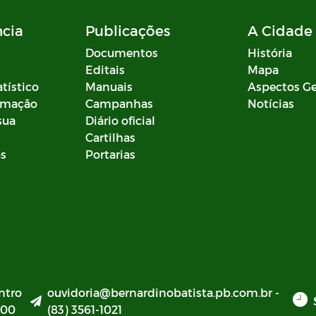
ncia
Publicações
A Cidade
Documentos
História
Editais
Mapa
atístico
Manuais
Aspectos Ge
ormação
Campanhas
Notícias
sua
Diário oficial
Cartilhas
os
Portarias
ntro
ouvidoria@bernardinobatista.pb.com.br -
000
(83) 3561-1021