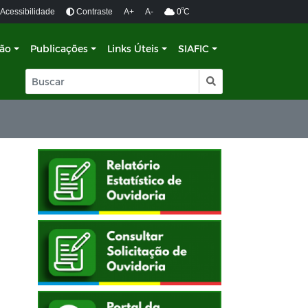
º
Acessibilidade
Contraste
A+
A-
0
C
ção
Publicações
Links Úteis
SIAFIC