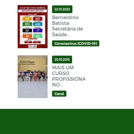
22.01.2022
Bernardino
Batista:
Secretária de
Saúde
divulga novo
Coronavírus (COVID-19)
Boletim
Epidemiológico
Covid-19
20.10.2015
neste sábado
MAIS UM
(22/01)
CURSO
PROFISSIONALIZANTE
NO
MUNICÍPIO
Geral