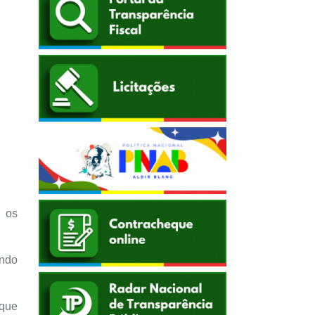
s os
indo
 que