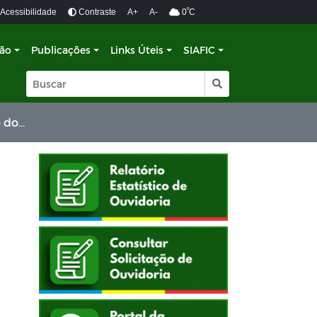
º
Acessibilidade
Contraste
A+
A-
0
C
ção
Publicações
Links Úteis
SIAFIC
lhado