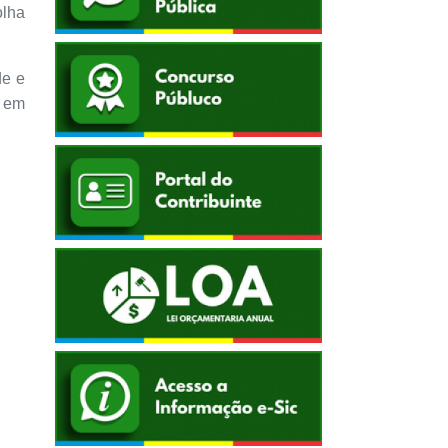
olha
de e
o em