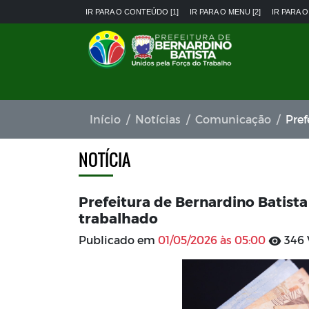
IR PARA O CONTEÚDO [1]
IR PARA O MENU [2]
IR PARA O
Início
Notícias
Comunicação
Prefe
NOTÍCIA
Prefeitura de Bernardino Batista
trabalhado
Publicado em
01/05/2026 às 05:00
346 