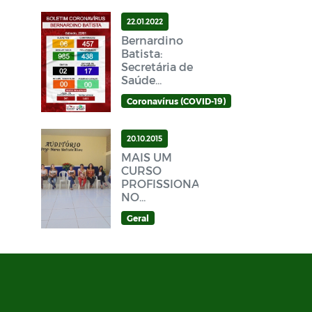
22.01.2022
Bernardino
Batista:
Secretária de
Saúde
divulga novo
Coronavírus (COVID-19)
Boletim
Epidemiológico
Covid-19
20.10.2015
neste sábado
MAIS UM
(22/01)
CURSO
PROFISSIONALIZANTE
NO
MUNICÍPIO
Geral