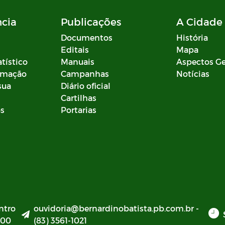
ncia
Publicações
A Cidade
Documentos
História
Editais
Mapa
atístico
Manuais
Aspectos Ge
ormação
Campanhas
Notícias
sua
Diário oficial
Cartilhas
os
Portarias
ntro
ouvidoria@bernardinobatista.pb.com.br -
000
(83) 3561-1021