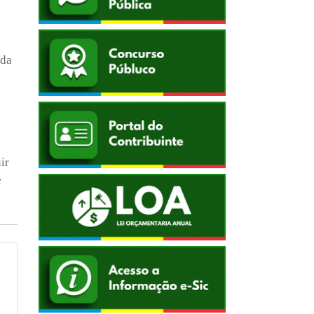
nda
ir
e