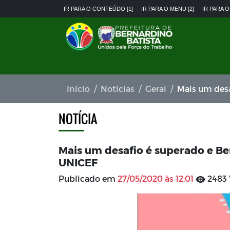
IR PARA O CONTEÚDO [1]
IR PARA O MENU [2]
IR PARA O
Início
Notícias
Geral
Mais um desafio
NOTÍCIA
Mais um desafio é superado e Be
UNICEF
Publicado em
27/05/2020 às 12:01
2483 