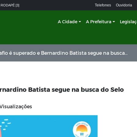
Telefones
Ouvidoria
 RODAPÉ [3]
A Cidade
A Prefeitura
Legisla
 é superado e Bernardino Batista segue na busca do Selo UNICEF
rnardino Batista segue na busca do Selo
Visualizações