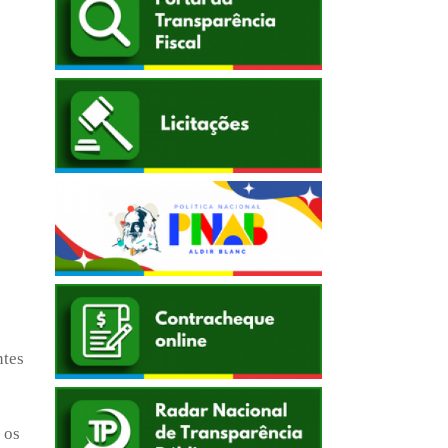
ntes
 os