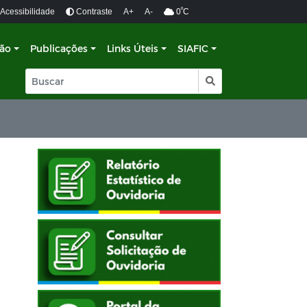
º
Acessibilidade
Contraste
A+
A-
0
C
ção
Publicações
Links Úteis
SIAFIC