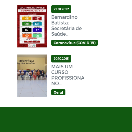
22.01.2022
Bernardino
Batista:
Secretária de
Saúde
divulga novo
Coronavírus (COVID-19)
Boletim
Epidemiológico
Covid-19
20.10.2015
neste sábado
MAIS UM
(22/01)
CURSO
PROFISSIONALIZANTE
NO
MUNICÍPIO
Geral