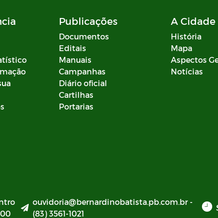
ncia
Publicações
A Cidade
Documentos
História
Editais
Mapa
atístico
Manuais
Aspectos Ge
ormação
Campanhas
Notícias
sua
Diário oficial
Cartilhas
os
Portarias
ntro
ouvidoria@bernardinobatista.pb.com.br -
000
(83) 3561-1021