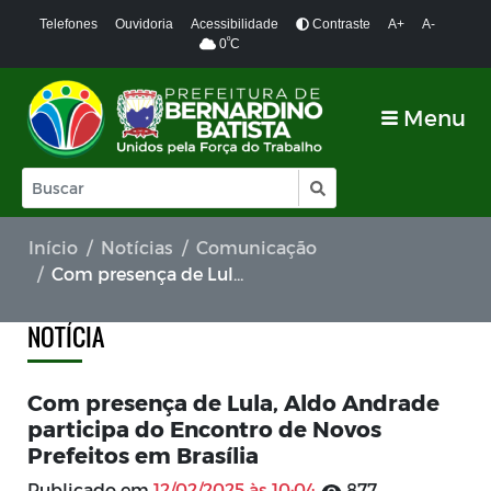
Telefones
Ouvidoria
Acessibilidade
Contraste
A+
A-
º
0
C
Menu
Início
Notícias
Comunicação
Com presença de Lula, Aldo Andrade participa do Encontro de Novos Prefeitos em Brasília
NOTÍCIA
Com presença de Lula, Aldo Andrade
participa do Encontro de Novos
Prefeitos em Brasília
Publicado em
12/02/2025 às 10:04
877