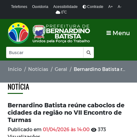
Telefones
Ouvidoria
Acessibilidade
Contraste
A+
A-
º
0
C
Menu
Início
Notícias
Geral
Bernardino Batista reúne caboclos de cidades da região no VII Encontro de Turmas
NOTÍCIA
Bernardino Batista reúne caboclos de
cidades da região no VII Encontro de
Turmas
Publicado em
01/04/2026 às 14:00
373
Visualizações