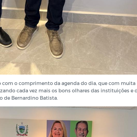
to com o comprimento da agenda do dia, que com muita
izando cada vez mais os bons olhares das instituições e 
 de Bernardino Batista.