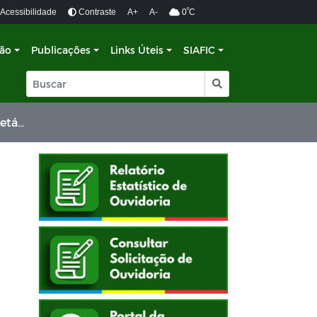
º
Acessibilidade
Contraste
A+
A-
0
C
ção
Publicações
Links Úteis
SIAFIC
 CAGEPA