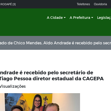
Telefones
Ouvidoria
 RODAPÉ [3]
A Cidade
A Prefeitura
Legisla
e Chico Mendes, Aldo Andrade é recebido pelo secretário de administração Tiberio Limeira e Tiago Pessoa diretor estadual da
ndrade é recebido pelo secretário de
 Tiago Pessoa diretor estadual da CAGEPA
Visualizações