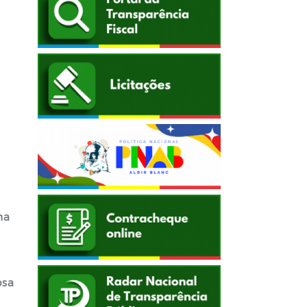
na
osa