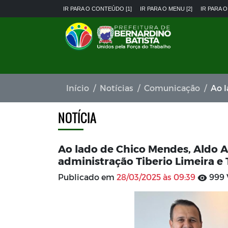
IR PARA O CONTEÚDO [1]
IR PARA O MENU [2]
IR PARA O
Início
Notícias
Comunicação
Ao lado d
NOTÍCIA
Ao lado de Chico Mendes, Aldo A
administração Tiberio Limeira e
Publicado em
28/03/2025 às 09:39
999 