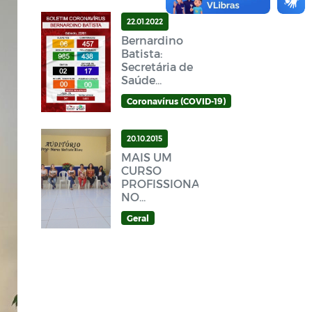
22.01.2022
Bernardino
Batista:
Secretária de
Saúde
divulga novo
Coronavírus (COVID-19)
Boletim
Epidemiológico
Covid-19
20.10.2015
neste sábado
MAIS UM
(22/01)
CURSO
PROFISSIONALIZANTE
NO
MUNICÍPIO
Geral