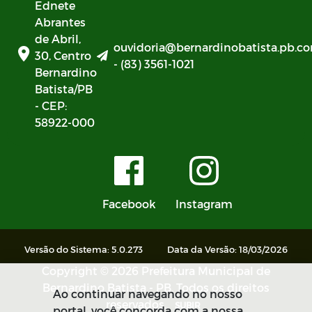
Ednete
Abrantes
de Abril,
ouvidoria@bernardinobatista.pb.co
30, Centro
- (83) 3561-1021
Bernardino
Batista/PB
- CEP:
58922-000
Facebook
Instagram
Versão do Sistema: 5.0.273
Data da Versão: 18/03/2026
Copyright © 2026 Prefeitura Municipal de
Bernardino Batista - PB. Todos os direitos
Ao continuar navegando no nosso
reservados.
SUBIR
portal, você concorda com a nossa