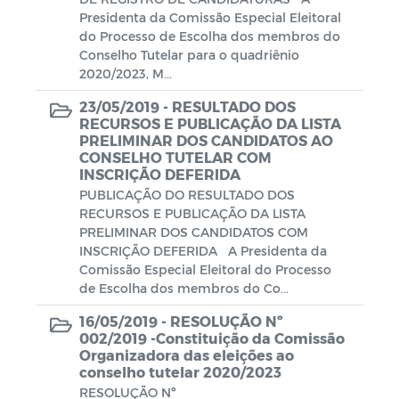
Escala de plantão Motoristas
Presidenta da Comissão Especial Eleitoral
do Processo de Escolha dos membros do
Coronavírus (COVID-19)
Conselho Tutelar para o quadriênio
2020/2023, M...
Gabarito
23/05/2019 -
RESULTADO DOS
RECURSOS E PUBLICAÇÃO DA LISTA
Notas
PRELIMINAR DOS CANDIDATOS AO
CONSELHO TUTELAR COM
INSCRIÇÃO DEFERIDA
Processo Seletivo
PUBLICAÇÃO DO RESULTADO DOS
RECURSOS E PUBLICAÇÃO DA LISTA
Campanhas
PRELIMINAR DOS CANDIDATOS COM
INSCRIÇÃO DEFERIDA A Presidenta da
Documentos
Comissão Especial Eleitoral do Processo
de Escolha dos membros do Co...
Decretos SIAFIC
Emendas Parlamentares
16/05/2019 -
RESOLUÇÃO Nº
002/2019 -Constituição da Comissão
Portaria da Comissão - SIAFIC
Organizadora das eleições ao
conselho tutelar 2020/2023
Documentos - SIAFIC
RESOLUÇÃO Nº