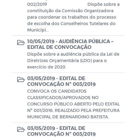
002/2019 Dispõe sobre a
constituição da Comissão Organizadora
Plano de Ação - SIAFIC
para coordenar os trabalhos do processo
de escolha dos Conselheiros Tutelares do
Diagnóstico elaborado - SIAFIC
Municípi...
10/05/2019 -
AUDIÊNCIA PÚBLICA –
Lei Aldir Blanc
EDITAL DE CONVOCAÇÃO
Dispõe sobre a audiência pública da Lei de
Edital Artistas Batistenses Lei Aldir
Diretrizes Orçamentária (LDO) para o
Blanc 14.017/2020
exercício de 2020.
Lei Aldir Blanc
03/05/2019 -
EDITAL DE
CONVOCAÇÃO Nº 003/2019
Eleição Conselho Tutelar 2023
CONVOCA OS CANDIDATOS
CLASSIFICADOS/APROVADOS NO
CONCURSO PÚBLICO ABERTO PELO EDITAL
PRÊMIO PAULO FREIRE
Nº 001/2016, REALIZADO PELA PREFEITURA
MUNICIPAL DE BERNARDINO BATISTA.
03/05/2019 -
EDITAL DE
CONVOCAÇÃO Nº 003/2019