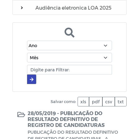
Audiência eletronica LOA 2025
Editais
Manuais
Diário oficial
Cartilhas
Portarias
Escala Médica
Salvar como:
xls
pdf
csv
txt
Escala de plantão do SAMU
28/05/2019 -
PUBLICAÇÃO DO
RESULTADO DEFINITIVO DE
REGISTRO DE CANDIDATURAS
Escala de plantão do Conselho Tutelar
PUBLICAÇÃO DO RESULTADO DEFINITIVO
DE REGISTRO DE CANDIDATURAS A